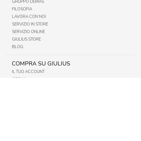
GRUPPO DEMAS
FILOSOFIA
LAVORA CON NOI
SERVIZIO IN STORE
SERVIZIO ONLINE
GIULIUS STORE
BLOG
COMPRA SU GIULIUS
IL TUO ACCOUNT
ORDINI
METODI DI PAGAMENTO
SPEDIZIONI
RECESSO E RESO
INFORMATIVA PRIVACY
PRIVACY - MODULISTICA
PRIVACY POLICY
COOKIE POLICY
FIDELITY CARD