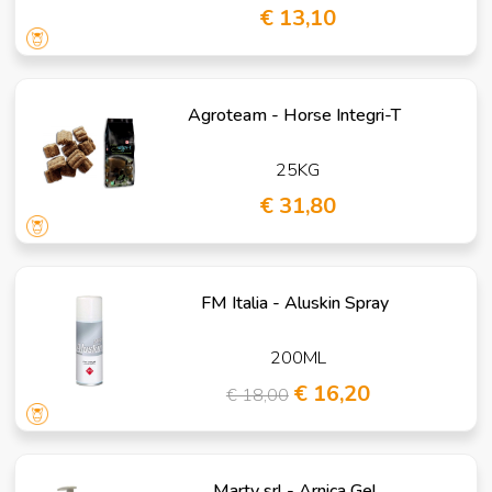
€ 13,10
Agroteam - Horse Integri-T
25KG
€ 31,80
FM Italia - Aluskin Spray
200ML
€ 16,20
€ 18,00
Marty srl - Arnica Gel