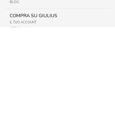
BLOG
COMPRA SU GIULIUS
IL TUO ACCOUNT
ORDINI
METODI DI PAGAMENTO
SPEDIZIONI
RECESSO E RESO
INFORMATIVA PRIVACY
PRIVACY - MODULISTICA
PRIVACY POLICY
COOKIE POLICY
FIDELITY CARD
STORE
FRIULI
LAZIO
LOMBARDIA