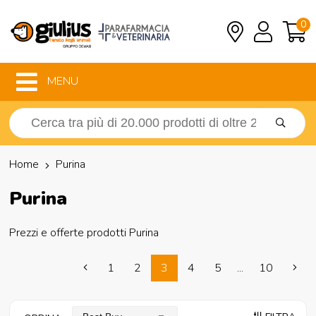
0
MENU
Home
Purina
Purina
Prezzi e offerte prodotti Purina
1
2
3
4
5
...
10