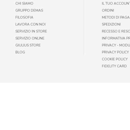
CHI SIAMO
IL TUO ACCOUN
GRUPPO DEMAS
ORDINI
FILOSOFIA
METODI DI PAG
LAVORA CON NOI
SPEDIZIONI
SERVIZIO IN STORE
RECESSO E RES
SERVIZIO ONLINE
INFORMATIVA P
GIULIUS STORE
PRIVACY - MODU
BLOG
PRIVACY POLICY
COOKIE POLICY
FIDELITY CARD
© GIULIUS PET SHOP | FAX +39 06-417905243 | P.IVA IT009