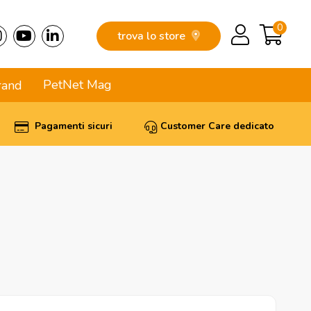
0
trova lo store
PetNet Mag
rand
Pagamenti sicuri
Customer Care dedicato