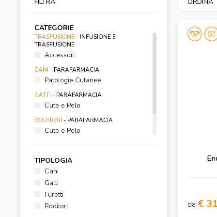
FILTRA
ORDINA
CATEGORIE
TRASFUSIONE
- INFUSIONE E
TRASFUSIONE
Accessori
CANI
- PARAFARMACIA
Patologie Cutanee
GATTI
- PARAFARMACIA
Cute e Pelo
RODITORI
- PARAFARMACIA
Cute e Pelo
FURETTI
- PARAFARMACIA
Cute e Pelo
End
TIPOLOGIA
Cani
Gatti
Furetti
€ 3
da
Roditori