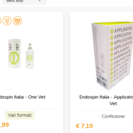
Best Buy
ospin Italia - One Vet
Endospin Italia - Applica
Vet
Vari formati
Confezione
1,99
€ 7,19