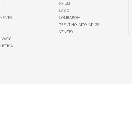
T
FRIULI
LAZIO
AMENTO
LOMBARDIA
TRENTINO-ALTO-ADIGE
O
VENETO
RIVACY
LISTICA
35301002 |
INFOGIULIUSPETSHOP@DEMAS.IT