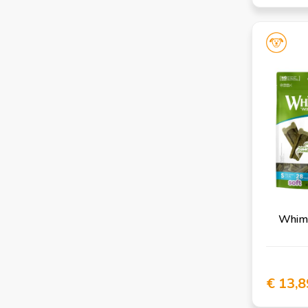
Whimz
€ 13,8