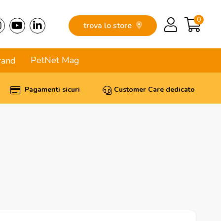
0
trova lo store
PetNet Mag
rand
Pagamenti sicuri
Customer Care dedicato