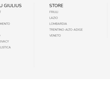
U GIULIUS
STORE
T
FRIULI
LAZIO
AMENTO
LOMBARDIA
TRENTINO-ALTO-ADIGE
O
VENETO
RIVACY
LISTICA
35301002 |
INFOGIULIUSPETSHOP@DEMAS.IT