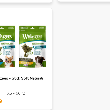
ees - Stick Soft Naturali
XS - 56PZ
9