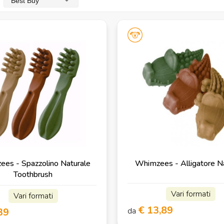
Best Buy
es - Spazzolino Naturale
Whimzees - Alligatore N
Toothbrush
Vari formati
Vari formati
€ 13,89
39
da