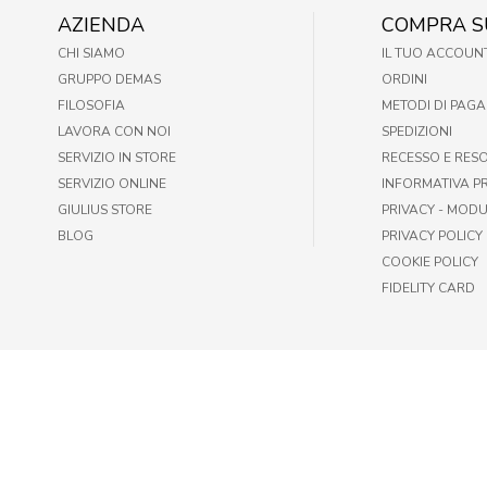
AZIENDA
COMPRA S
CHI SIAMO
IL TUO ACCOUN
GRUPPO DEMAS
ORDINI
FILOSOFIA
METODI DI PAG
LAVORA CON NOI
SPEDIZIONI
SERVIZIO IN STORE
RECESSO E RES
SERVIZIO ONLINE
INFORMATIVA P
GIULIUS STORE
PRIVACY - MODU
BLOG
PRIVACY POLICY
COOKIE POLICY
FIDELITY CARD
© GIULIUS PET SHOP | FAX +39 06-417905243 | P.IVA IT009